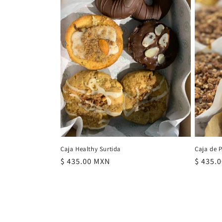
c
i
ó
n
:
Caja Healthy Surtida
Caja de 
Precio
$ 435.00 MXN
Precio
$ 435.
habitual
habitu