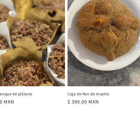
Panque de plátano
Caja de Pan de muerto
00 MXN
Precio
$ 390.00 MXN
al
habitual